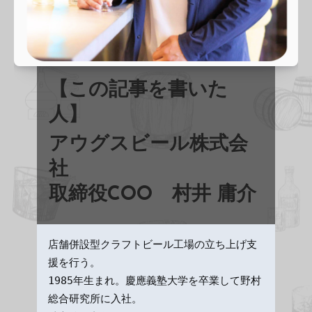
【この記事を書いた
人】
アウグスビール株式会
社
取締役COO
村井 庸介
店舗併設型クラフトビール工場の立ち上げ支
援を行う。

1985年生まれ。慶應義塾大学を卒業して野村
総合研究所に入社。
