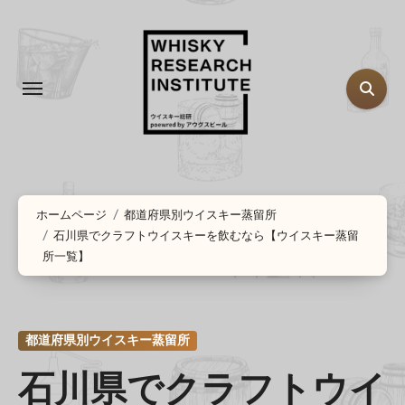
コ
ン
テ
ン
ツ
に
ス
キ
ッ
ホームページ
都道府県別ウイスキー蒸留所
石川県でクラフトウイスキーを飲むなら【ウイスキー蒸留
プ
所一覧】
都道府県別ウイスキー蒸留所
石川県でクラフトウイ