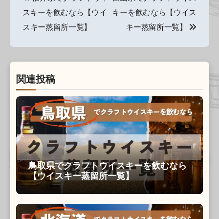
稿
スキーを飲むなら【ウイ
キーを飲むなら【ウイス
ナ
スキー蒸留所一覧】
キー蒸留所一覧】
ビ
ゲ
関連投稿
ー
シ
ョ
ン
鳥取県でクラフトウイスキーを飲むなら
【ウイスキー蒸留所一覧】