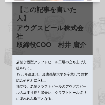
【この記事を書いた
人】
アウグスビール株式会
社
取締役COO
村井 庸介
店舗併設型クラフトビール工場の立ち上げ支
援を行う。

1985年生まれ。慶應義塾大学を卒業して野村
総合研究所に入社。

独立後、老舗クラフトビールのアウグスビー
ルの坂本社長と出会い、クラフトビール造り
にほれ込み株主となる。