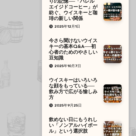
りの記憶──「バレル
エイジドコーヒー」が
紡ぐ、ウイスキーと珈
琲の新しい関係
2025年12月1日
今さら聞けないウイス
キーの基本Q&A──初
心者のためのやさしい
豆知識
2025年10月7日
ウイスキーはいろいろ
な顔をもっている──
飲み方で広がる愉しみ
方
2025年9月25日
飲めない日にもうれし
い「ノンアルハイボー
ル」という選択肢