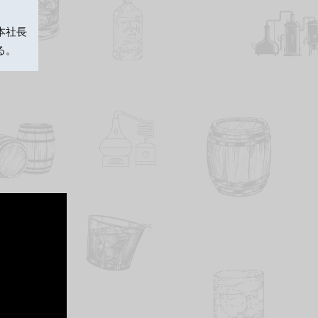
本社長
る。