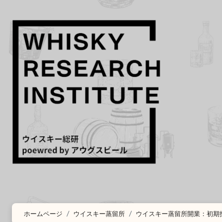
コ
ン
テ
ン
ツ
に
ス
キ
ッ
プ
ホームページ
ウイスキー蒸留所
ウイスキー蒸留所開業：初期