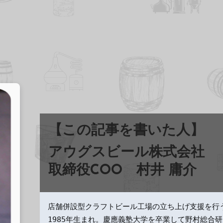
【この記事を書いた人】
アウグスビール株式会社
取締役COO
村井 庸介
店舗併設型クラフトビール工場の立ち上げ支援を行
1985年生まれ。慶應義塾大学を卒業して野村総合