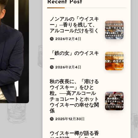
Recent Post
ノンアルの「ウイスキ
ー」─香りを残して、
アルコールだけを引く
2026年2月4日
「鉄の女」のウイスキ
ー
2026年2月4日
秋の夜長に、「溶ける
ウイスキー」をひと
粒。──高アルコール
チョコレートとホット
ウイスキーの幸せな関
係
2025年12月30日
ウイスキー樽が語る香