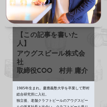
【この記事を書いた
人】
アウグスビール株式会
社
取締役COO
村井 庸介
1985年生まれ。慶應義塾大学を卒業して野村
総合研究所に入社。
独立後、老舗クラフトビールのアウグスビー
ルの坂本社長と出会い、クラフトビール造り