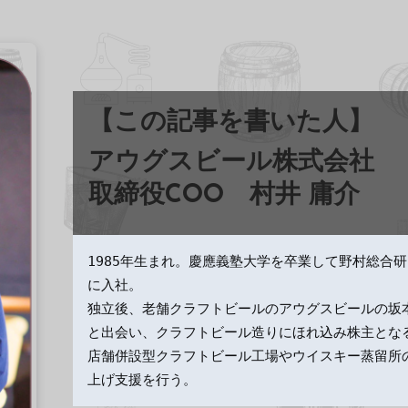
【この記事を書いた人】
アウグスビール株式会社
取締役COO
村井 庸介
1985年生まれ。慶應義塾大学を卒業して野村総合
に入社。
独立後、老舗クラフトビールのアウグスビールの坂
と出会い、クラフトビール造りにほれ込み株主とな
店舗併設型クラフトビール工場やウイスキー蒸留所
上げ支援を行う。