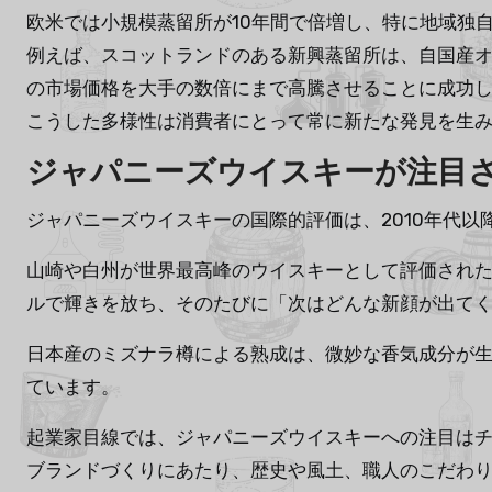
欧米では小規模蒸留所が10年間で倍増し、特に地域独
例えば、スコットランドのある新興蒸留所は、自国産オ
の市場価格を大手の数倍にまで高騰させることに成功
こうした多様性は消費者にとって常に新たな発見を生
ジャパニーズウイスキーが注目
ジャパニーズウイスキーの国際的評価は、2010年代
山崎や白州が世界最高峰のウイスキーとして評価され
ルで輝きを放ち、そのたびに「次はどんな新顔が出て
日本産のミズナラ樽による熟成は、微妙な香気成分が
ています。
起業家目線では、ジャパニーズウイスキーへの注目は
ブランドづくりにあたり、歴史や風土、職人のこだわ