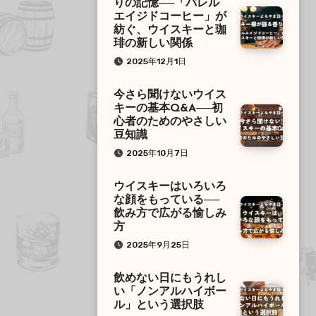
りの記憶──「バレル
エイジドコーヒー」が
紡ぐ、ウイスキーと珈
琲の新しい関係
2025年12月1日
今さら聞けないウイス
キーの基本Q&A──初
心者のためのやさしい
豆知識
2025年10月7日
ウイスキーはいろいろ
な顔をもっている──
飲み方で広がる愉しみ
方
2025年9月25日
飲めない日にもうれし
い「ノンアルハイボー
ル」という選択肢