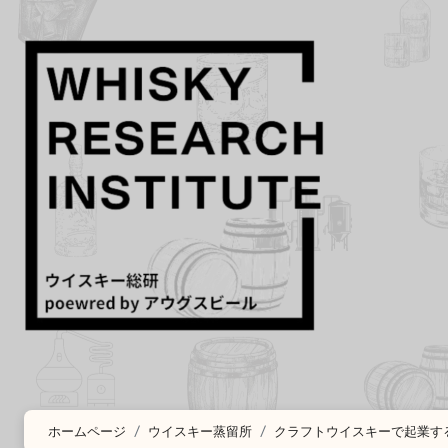
コ
ン
テ
ン
ツ
に
ス
キ
ッ
プ
ホームページ
ウイスキー蒸留所
クラフトウイスキーで起業す