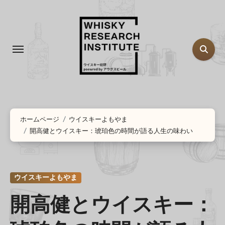
コ
ン
テ
ン
ツ
に
ス
キ
ッ
ホームページ
ウイスキーよもやま
開高健とウイスキー：琥珀色の時間が語る人生の味わい
プ
ウイスキーよもやま
開高健とウイスキー：