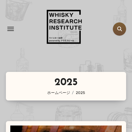
コ
ン
テ
ン
ツ
に
ス
キ
ッ
プ
2025
ホームページ
2025