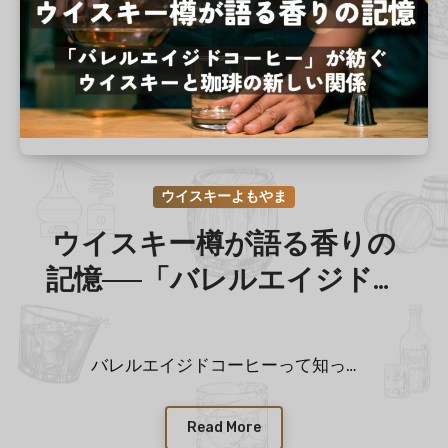
ウイスキーよもやま
ウイスキー樽が語る香りの
記憶──「バレルエイジドコ
ーヒー」が紡ぐ、ウイスキ
ーと珈琲の新しい関係
バレルエイジドコーヒーって知っ…
Read More