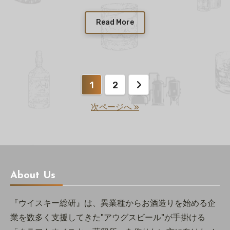
Read More
投
1
2
稿
次ページへ »
の
ペ
ー
About Us
ジ
『ウイスキー総研』は、異業種からお酒造りを始める企
送
業を数多く支援してきた"アウグスビール"が手掛ける