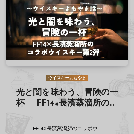
ウイスキーよもやま
光と闇を味わう、冒険の一
杯──FF14×長濱蒸溜所のコ
ラボウイスキー第2弾
FF14×長濱蒸溜所のコラボウ…